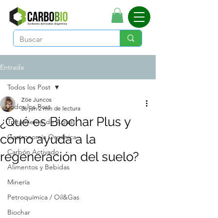
Entrada
Todos los Post
Zöe Juncos
Todos los Post
26 jun
2 min de lectura
¿Qué es Biochar Plus y
Tratamiento de Aguas
cómo ayuda a la
Gastronomía Orgánica
Carbón Activado
regeneración del suelo?
Alimentos y Bebidas
Minería
Petroquímica / Oil&Gas
Biochar