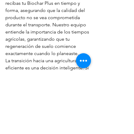
recibas tu Biochar Plus en tiempo y 
forma, asegurando que la calidad del 
producto no se vea comprometida 
durante el transporte. Nuestro equipo 
entiende la importancia de los tiempos 
agrícolas, garantizando que tu 
regeneración de suelo comience 
exactamente cuando lo planeaste.
La transición hacia una agricultura más 
eficiente es una decisión inteligente. Si 
querés integrar estas soluciones a tu 
modelo de producción, nuestro 
equipo técnico y logístico está listo 
para asesorarte en la implementación y 
el suministro eficiente.
Solicitar Presupuesto