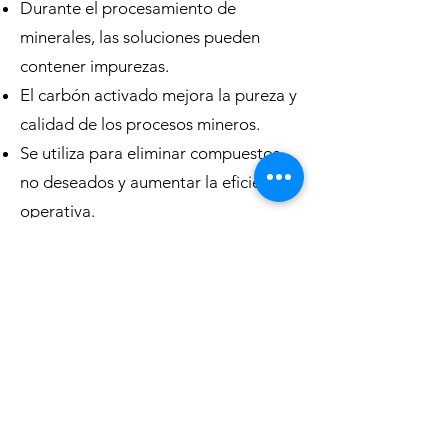
Durante el procesamiento de
minerales, las soluciones pueden
contener impurezas.
El carbón activado mejora la pureza y
calidad de los procesos mineros.
Se utiliza para eliminar compuestos
no deseados y aumentar la eficiencia
operativa.
Ventajas del uso del carbón
activo en minería
✅ Alta capacidad de adsorción :
captura metales preciosos y
contaminantes de manera eficiente.
✅ Optimización de procesos : mejora