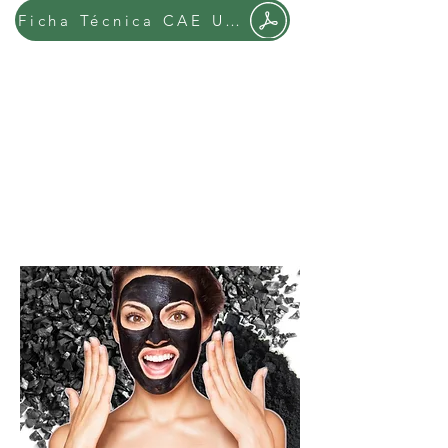
Ficha Técnica CAE Ultra
1.
Mascarillas de carbón activado
Beneficios que se dicen de las mascarillas de carbón
activado
Mascarilla de carbón activado
Mascarilla de carbón activado exfoliante
2.
Pastas de dientes y blanqueadores dentales.
3.
Jabones