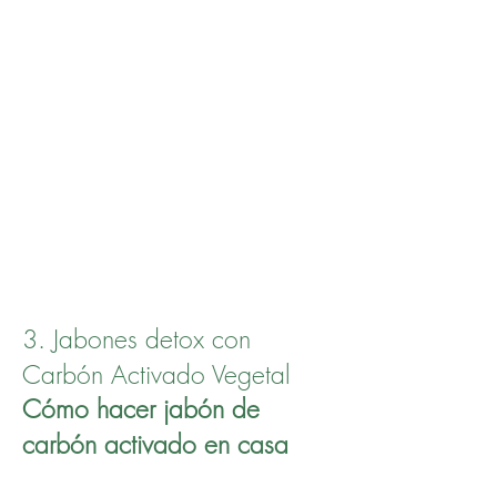
PRIMERO CEPILLA TUS DIENTES
CON AGUA, LUEGO UTILIZA
ESTA PASTA SOLO PINTANDO
TUS DIENTES EVITANTO CEPITTAR
LAS ENCÍAS. DEJAS TRES
MINUTOS O MAS Y LUEGO
ENJUAGAS.
3. Jabones detox con
Carbón Activado Vegetal
Cómo hacer jabón de
carbón activado en casa