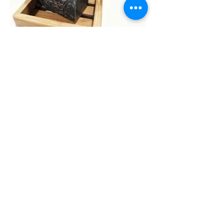
Preparación
Paso 1
Corta los 500 gramos de glicerina en
trozos pequeños y depositalos en un
recipiente de cristal, el cual calentarás
a baño María. No dejes de revolver con
una cuchara de palo si es posible. En
otro envase mezcla el carbón activado
el aceite de coco y la manteca de
Karité.
Paso 2