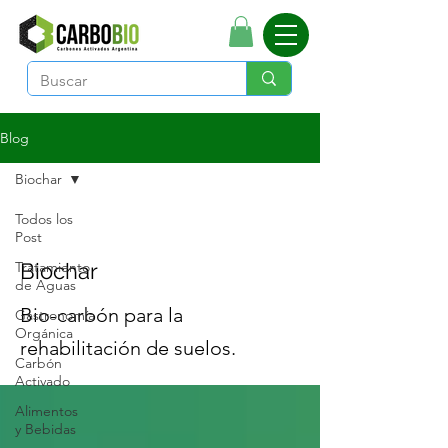
Blog
Biochar
Todos los
Post
Tratamiento
Biochar
de Aguas
Bio-carbón para la
Gastronomía
Orgánica
rehabilitación de suelos.
Carbón
Activado
Alimentos
y Bebidas