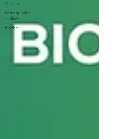
Minería
Petroquímica
/ Oil&Gas
Biochar