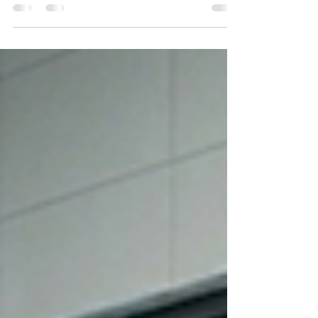
El carbón activado es, hoy en día, el purificante
más eficiente y utilizado en los procesos
industriales modernos. Sin embargo, cuando se
busca dónde comprar carbón activado industrial
en Argentina, la elección del proveedor es tan
crucial como la calidad del material. No todos los
carbones son iguales: la capacidad de adsorción,
la materia prima y el respaldo técnico determinan
el éxito de procesos críticos como el tratamiento
de aguas, la purificación de gases o la industri