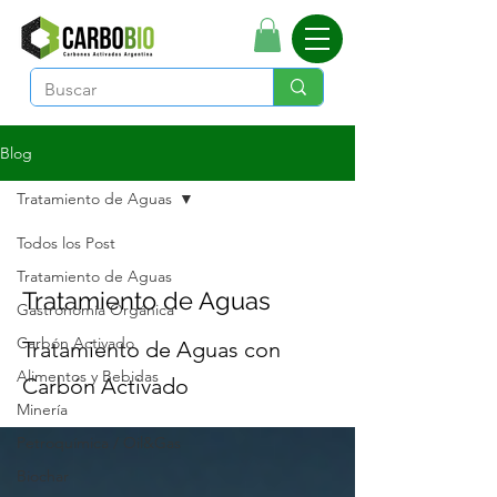
Blog
Tratamiento de Aguas
Todos los Post
Tratamiento de Aguas
Tratamiento de Aguas
Gastronomía Orgánica
Carbón Activado
Tratamiento de Aguas con
Alimentos y Bebidas
Carbón Activado
Minería
Petroquímica / Oil&Gas
Biochar